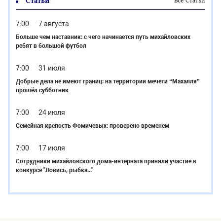
Статьи
Все Статьи
7:00
7 августа
Больше чем наставник: с чего начинается путь михайловских
ребят в большой футбол
7:00
31 июля
Добрые дела не имеют границ: на территории мечети “Махалля”
прошёл субботник
7:00
24 июля
Семейная крепость Фомичевых: проверено временем
7:00
17 июля
Сотрудники михайловского дома-интерната приняли участие в
конкурсе "Ловись, рыбка..."