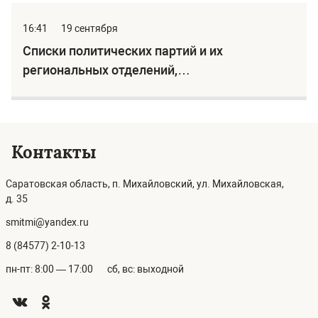
капитальный ремонт общего имущества в
многоквартирном доме отдельным
16:41
19 сентября
категориям граждан
Списки политических партий и их
региональных отделений,
зарегистрированных в качестве
юридических лиц на территории
Саратовской области, имеющих право 19
сентября 2021 года принимать участие в
Контакты
выборах
Саратовская область, п. Михайловский, ул. Михайловская,
д. 35
smitmi@yandex.ru
8 (84577) 2-10-13
пн-пт: 8:00 — 17:00
сб, вс: выходной