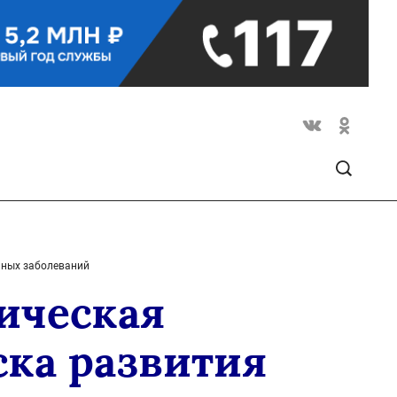
нных заболеваний
ическая
ска развития