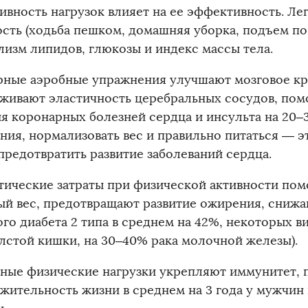
ивность нагрузок влияет на ее эффективность. Ле
ость (ходьба пешком, домашняя уборка, подъем по
лизм липидов, глюкозы и индекс массы тела.
рные аэробные упражнения улучшают мозговое к
живают эластичность церебральных сосудов, пом
ия коронарных болезней сердца и инсульта на 20–3
ния, нормализовать вес и правильно питаться — э
предотвратить развитие заболеваний сердца.
тические затраты при физической активности по
ый вес, предотвращают развитие ожирения, снижа
го диабета 2 типа в среднем на 42%, некоторых в
олстой кишки, на 30–40% рака молочной железы).
ные физические нагрузки укрепляют иммунитет,
жительность жизни в среднем на 3 года у мужчин и