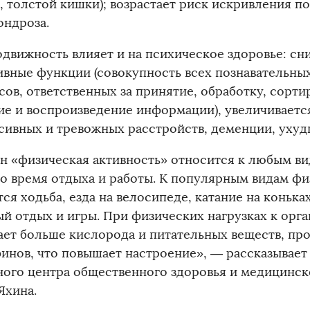
, толстой кишки); возрастает риск искривления п
ондроза.
движность влияет и на психическое здоровье: с
ивные функции (совокупность всех познавательны
ов, ответственных за принятие, обработку, сорти
ие и воспроизведение информации), увеличиваетс
сивных и тревожных расстройств, деменции, ухудш
н «физическая активность» относится к любым ви
во время отдыха и работы. К популярным видам ф
ся ходьба, езда на велосипеде, катание на конька
ый отдых и игры. При физических нагрузках к орга
ает больше кислорода и питательных веществ, пр
инов, что повышает настроение», — рассказывает
ного центра общественного здоровья и медицинс
Яхина.