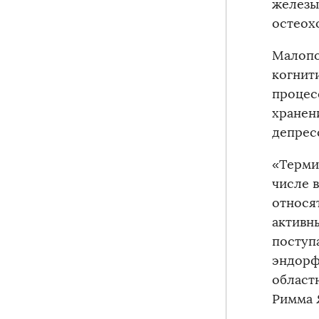
железы
остеох
Малопо
когнит
процесс
хранен
депрес
«Терми
числе 
относят
активн
поступ
эндорф
област
Римма 