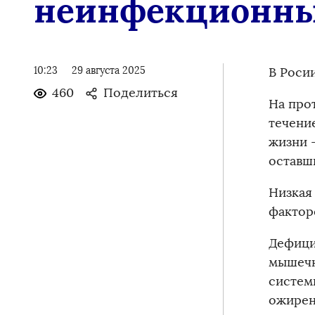
неинфекционны
10:23
29 августа 2025
В Роси
460
Поделиться
На про
течени
жизни 
оставш
Низкая
фактор
Дефици
мышечн
системы
ожирен