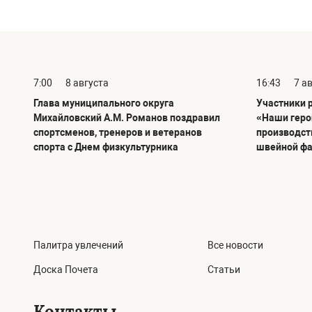
7:00
8 августа
16:43
7 а
Глава муниципального округа
Участники 
Михайловский А.М. Романов поздравил
«Наши геро
спортсменов, тренеров и ветеранов
производст
спорта с Днем физкультурника
швейной ф
Палитра увлечений
Все новости
Доска Почета
Статьи
Контакты