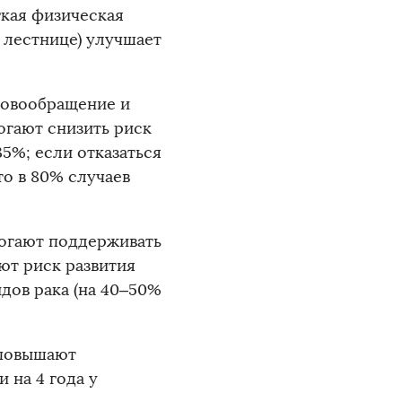
гкая физическая
 лестнице) улучшает
ровообращение и
огают снизить риск
5%; если отказаться
то в 80% случаев
могают поддерживать
ют риск развития
идов рака (на 40–50%
 повышают
 на 4 года у