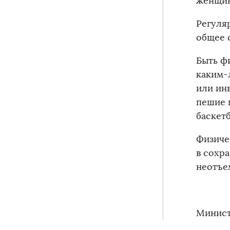
женщин
Регуля
общее 
Быть ф
каким-
или инв
пешие п
баскет
Физиче
в сохр
неотъе
Минист