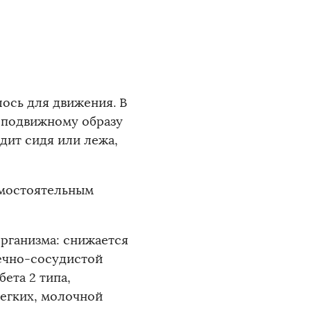
ось для движения. В
оподвижному образу
дит сидя или лежа,
амостоятельным
организма: снижается
ечно-сосудистой
ета 2 типа,
легких, молочной