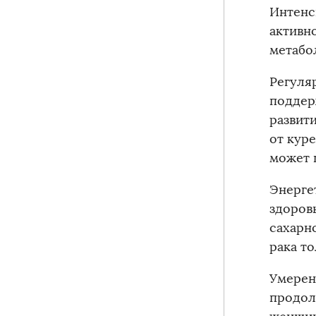
Интенс
активн
метабо
Регуля
поддер
развит
от куре
может 
Энерге
здоров
сахарно
рака т
Умерен
продол