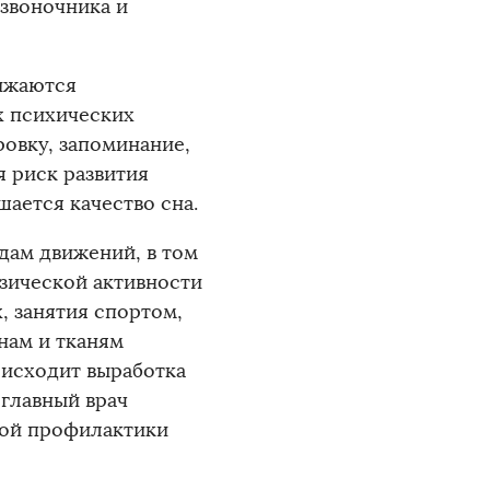
озвоночника и
нижаются
х психических
ровку, запоминание,
я риск развития
ается качество сна.
дам движений, в том
изической активности
х, занятия спортом,
нам и тканям
оисходит выработка
 главный врач
кой профилактики