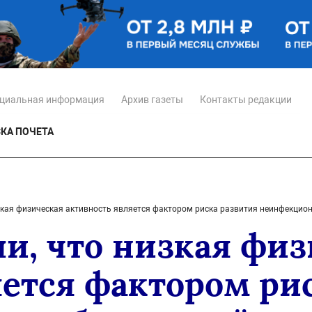
циальная информация
Архив газеты
Контакты редакции
КА ПОЧЕТА
зкая физическая активность является фактором риска развития неинфекцио
и, что низкая физ
яется фактором ри