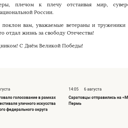
теры, плечом к плечу отстаивая мир, сувер
ациональной России.
 поклон вам, уважаемые ветераны и труженики 
то отдал жизнь за свободу Отечества!
дником! С Днём Великой Победы!
вгуста
14:05
6 августа
товало голосование в рамках
Саратовцы отправились на «М
фестиваля уличного искусства
Пермь
го федерального округа
»