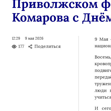
Приволжском фе
Комарова с Днё
12:29
9 мая 2026
9 Мая 
национ
177
Поделиться
Восем
кровоп
подвиг
переда
тружен
люди п
учиться
И сег