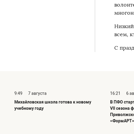
волон
многон
Низкий
всем, к
С праз
9:49
7 августа
16:21
6 а
Михайловская школа готова к новому
В ПФО стар
учебному году
VII сезона 
Приволжско
«ФормАРТ