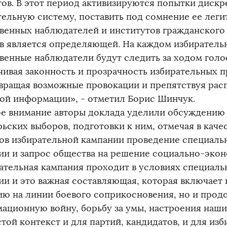
тов. В этот период активизируются попытки дискр
тельную систему, поставить под сомнение ее леги
венных наблюдателей и институтов гражданского 
в является определяющей. На каждом избиратель
венные наблюдатели будут следить за ходом голо
чивая законность и прозрачность избирательных п
вращая возможные провокации и препятствуя ра
ой информации», - отметил Борис Шинчук.
е внимание авторы доклада уделили обсуждению
рьских выборов, подготовки к ним, отмечая в каче
ов избирательной кампании проведение специаль
ии и запрос общества на решение социально-экон
ательная кампания проходит в условиях специаль
ии и это важная составляющая, которая включает в
ию на линии боевого соприкосновения, но и пр
ационную войну, борьбу за умы, настроения наши
той контекст и для партий, кандидатов, и для из