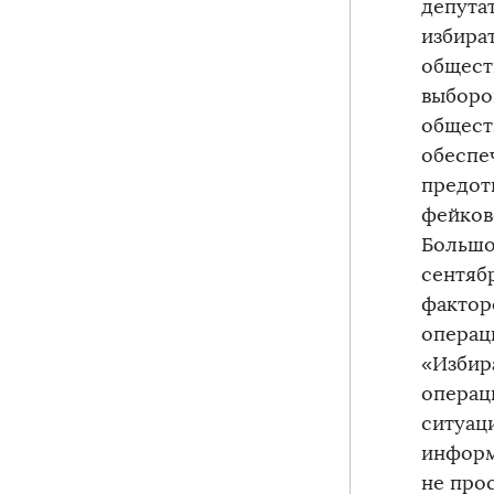
депута
избира
общест
выборо
общест
обеспе
предот
фейков
Большо
сентяб
фактор
операц
«Избир
операц
ситуац
информ
не прос