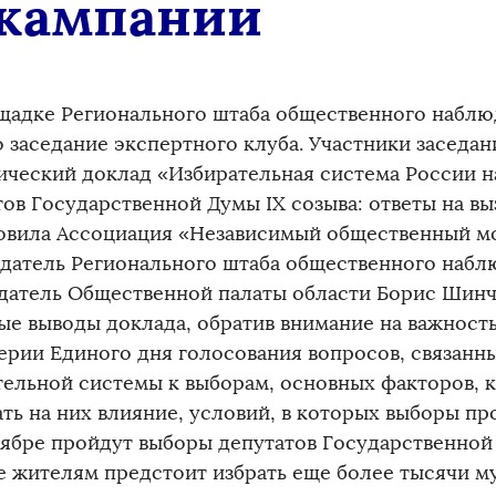
 кампании
щадке Регионального штаба общественного наблю
 заседание экспертного клуба. Участники заседа
ический доклад «Избирательная система России н
тов Государственной Думы IX созыва: ответы на в
овила Ассоциация «Независимый общественный м
датель Регионального штаба общественного набл
датель Общественной палаты области Борис Шинч
ые выводы доклада, обратив внимание на важност
ерии Единого дня голосования вопросов, связанн
тельной системы к выборам, основных факторов, 
ть на них влияние, условий, в которых выборы пр
тябре пройдут выборы депутатов Государственной
е жителям предстоит избрать еще более тысячи 