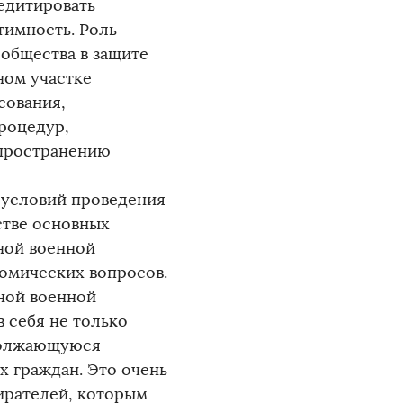
едитировать
тимность. Роль
общества в защите
ном участке
сования,
роцедур,
спространению
 условий проведения
стве основных
ной военной
омических вопросов.
ной военной
 себя не только
одолжающуюся
х граждан. Это очень
бирателей, которым