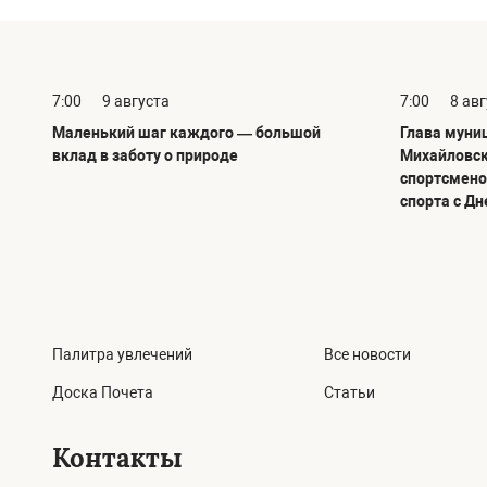
7:00
9 августа
7:00
8 ав
Маленький шаг каждого — большой
Глава муни
вклад в заботу о природе
Михайловск
спортсмено
спорта с Д
Палитра увлечений
Все новости
Доска Почета
Статьи
Контакты