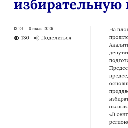
избирательную
13:24
8 июля 2026
На пло
прошло
130
Поделиться
Аналит
депута
подгот
Предсе
предсе
основн
преддв
избира
оказыва
«В сен
регион