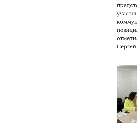
предст
участн
коммун
позици
отмети
Сергей