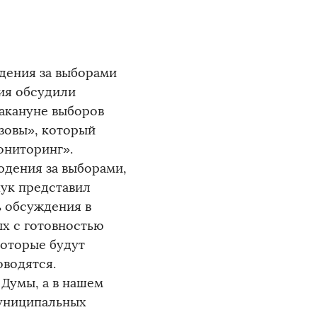
дения за выборами
ния обсудили
акануне выборов
ызовы», который
ониторинг».
юдения за выборами,
ук представил
ь обсуждения в
ых с готовностью
которые будут
оводятся.
 Думы, а в нашем
муниципальных