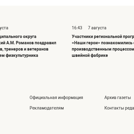
густа
16:43
7 августа
ципального округа
Участники региональной про
ий А.М. Романов поздравил
«Наши герои» познакомились 
в, тренеров и ветеранов
производственным процессом
нем физкультурника
швейной фабрике
Официальная информация
Архив газеты
Рекламодателям
Контакты ред