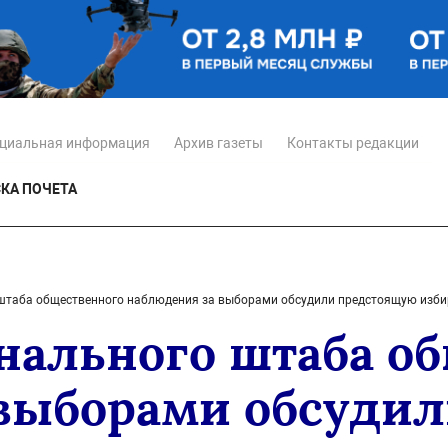
циальная информация
Архив газеты
Контакты редакции
КА ПОЧЕТА
 штаба общественного наблюдения за выборами обсудили предстоящую изб
нального штаба о
выборами обсуди