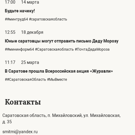
17:00
14 марта
Будьте начеку!
##минтруд64 #саратовскаяобласть
12:55
18 декабря
Юные саратовцы могут отправить письмо Деду Морозу
##мининформ64 #Саратовскаяобласть #ПочтаДедаМороза
11:17
25 марта
В Саратове прошла Всероссийская акция «Журавли»
##СаратовскаяОбласть #МыВместе
Контакты
Саратовская область, п. Михайловский, ул. Михайловская,
д. 35
smitmi@yandex.ru