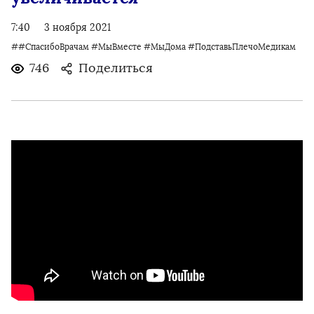
7:40
3 ноября 2021
##СпасибоВрачам #МыВместе #МыДома #ПодставьПлечоМедикам
746
Поделиться