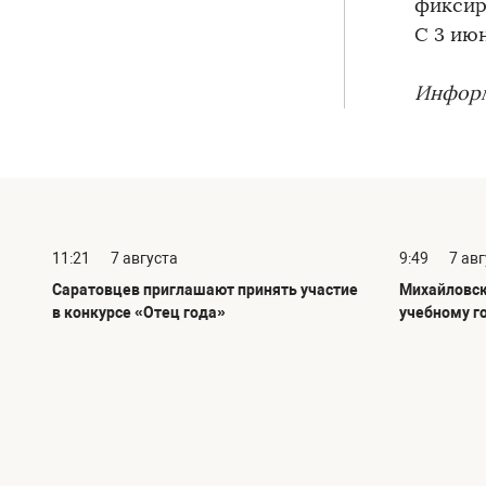
фиксиро
С 3 ию
Информ
11:21
7 августа
9:49
7 ав
Саратовцев приглашают принять участие
Михайловск
в конкурсе «Отец года»
учебному г