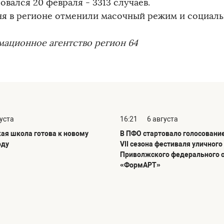
вался 20 февраля - 3313 случаев.
ня в регионе отменили масочный режим и социал
ационное агентство регион 64
густа
16:21
6 августа
ая школа готова к новому
В ПФО стартовало голосовани
оду
VII сезона фестиваля уличного
Приволжского федерального 
«ФормАРТ»