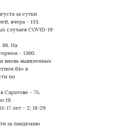
густа за сутки
й, вчера - 153.
ых случаев COVID-19
 86. На
орном - 1360.
и вновь выявленных
егион 64» в
сти по
 Саратове - 75,
о 19.
5-17 лет - 2; 18-29
ти за пандемию