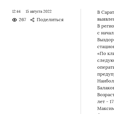
12:44
15 августа 2022
В Сарат
выявлен
267
Поделиться
В реги
с нача
Выздоро
стацио
«По кл
следую
операт
предуп
Наибол
Балаков
Возраст
лет - 1
Максим