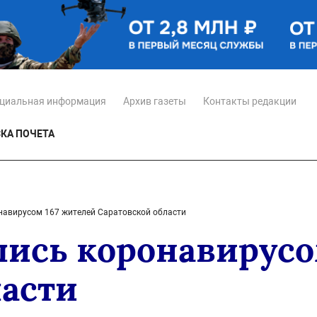
циальная информация
Архив газеты
Контакты редакции
КА ПОЧЕТА
онавирусом 167 жителей Саратовской области
лись коронавирус
ласти