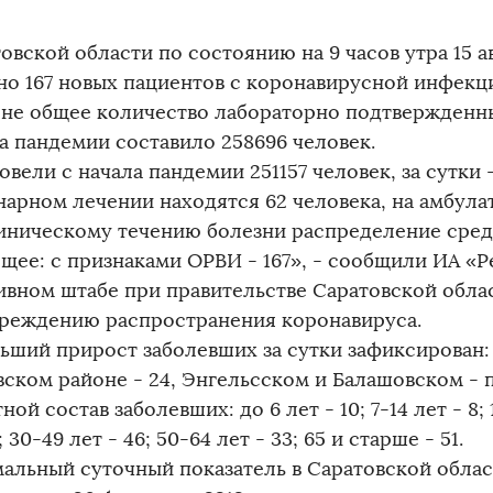
овской области по состоянию на 9 часов утра 15 ав
о 167 новых пациентов с коронавирусной инфекцие
оне общее количество лабораторно подтвержденн
ла пандемии составило 258696 человек.
вели с начала пандемии 251157 человек, за сутки -
нарном лечении находятся 62 человека, на амбулат
иническому течению болезни распределение сред
щее: с признаками ОРВИ - 167», - сообщили ИА «Р
ивном штабе при правительстве Саратовской обла
реждению распространения коронавируса.
ьший прирост заболевших за сутки зафиксирован: в
ском районе - 24, Энгельсском и Балашовском - п
ной состав заболевших: до 6 лет - 10; 7-14 лет - 8; 1
7; 30-49 лет - 46; 50-64 лет - 33; 65 и старше - 51.
альный суточный показатель в Саратовской облас