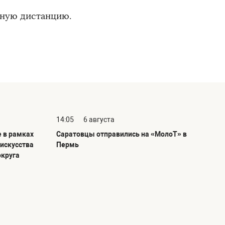
ьную дистанцию.
14:05
6 августа
е в рамках
Саратовцы отправились на «МолоТ» в
 искусства
Пермь
округа