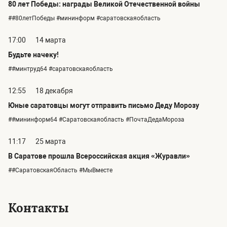
80 лет Победы: награды Великой Отечественной войны
##80летПобеды #мининформ #саратовскаяобласть
17:00
14 марта
Будьте начеку!
##минтруд64 #саратовскаяобласть
12:55
18 декабря
Юные саратовцы могут отправить письмо Деду Морозу
##мининформ64 #Саратовскаяобласть #ПочтаДедаМороза
11:17
25 марта
В Саратове прошла Всероссийская акция «Журавли»
##СаратовскаяОбласть #МыВместе
Контакты