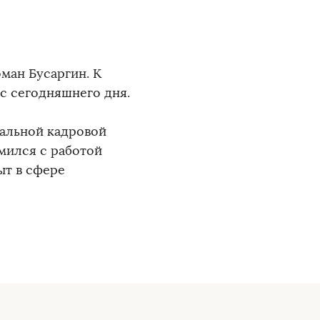
ман Бусаргин. К
с сегодняшнего дня.
альной кадровой
мился с работой
ыт в сфере