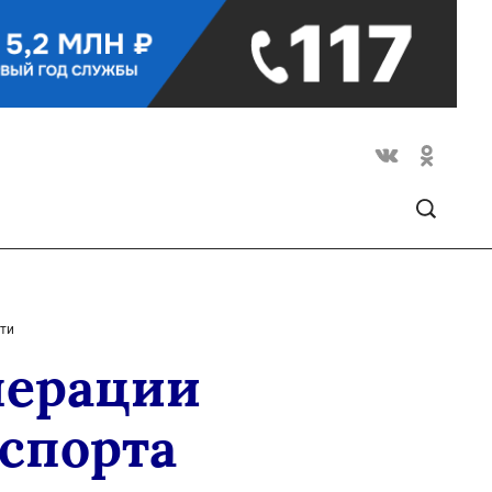
сти
перации
спорта