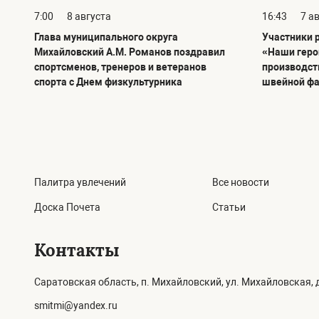
7:00
8 августа
16:43
7 а
Глава муниципального округа
Участники 
Михайловский А.М. Романов поздравил
«Наши геро
спортсменов, тренеров и ветеранов
производст
спорта с Днем физкультурника
швейной ф
Палитра увлечений
Все новости
Доска Почета
Статьи
Контакты
Саратовская область, п. Михайловский, ул. Михайловская, д
smitmi@yandex.ru