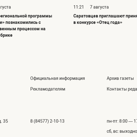
вгуста
11:21
7 августа
региональной программы
Саратовцев приглашают приня
и» познакомились с
в конкурсе «Отец года»
венным процессом на
абрике
Официальная информация
Архив газеты
Рекламодателям
Контакты ред
. 35
8 (84577) 2-10-13
пн-пт: 8:00 — 1
сб, вс: выходн