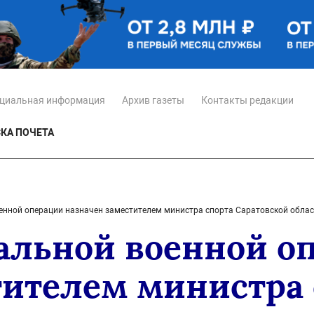
циальная информация
Архив газеты
Контакты редакции
КА ПОЧЕТА
енной операции назначен заместителем министра спорта Саратовской обла
альной военной о
тителем министра 