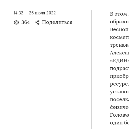
14:32
26 июля 2022
В этом
образо
364
Поделиться
Весной
космет
тренаж
Алекса
«ЕДИНА
подрас
приобр
ресурс
устано
поселк
физиче
Головч
один б