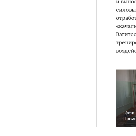
и выно
силовы
отрабо
«качал
Вагитс
тренир
воздей
1 фото
Посмо