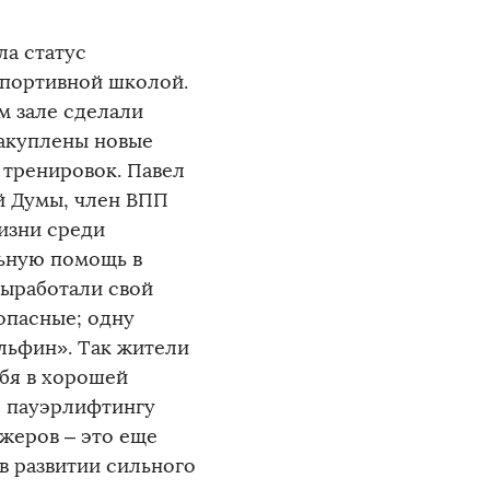
ла статус
спортивной школой.
м зале сделали
закуплены новые
 тренировок. Павел
й Думы, член ВПП
изни среди
ьную помощь в
выработали свой
опасные; одну
ельфин». Так жители
бя в хорошей
о пауэрлифтингу
жеров – это еще
в развитии сильного