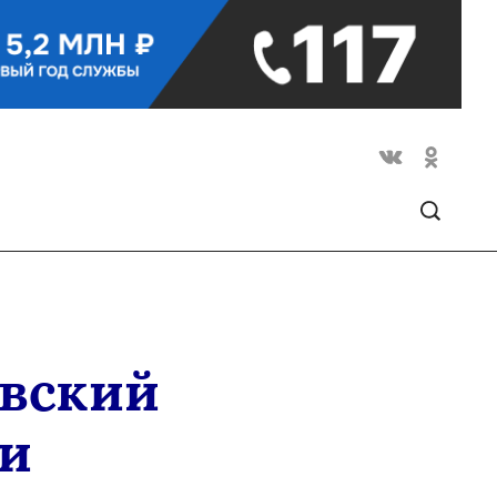
овский
и