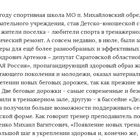
 году спортивная школа МО п. Михайловский обре
вательного учреждения, став Детско-юношеской 
 жители поселка - любители спорта в тренажерно
ический ремонт. А совсем недавно, в июле, были 
еры для ещё более разнообразных и эффективных
ндрович Артемов – депутат Саратовской областно
Я Россия», пропагандирующий здоровый образ ж
тающего поколения и молодежи, оказал материал
етении новых беговых дорожек, так как прежние 
. Две беговые дорожки - самые современные и без
вили в тренажерном зале, другую - в бассейне «Д
а получили больше возможности поддерживать се
ской форме. Как говорит тренер преподаватель п
енко Михаил Вагитсович, «Появление новых трена
ольшой шаг в укреплении здоровья и, конечно же, 