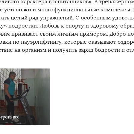
сливого характера воспитанников». В тренажерном
е установки и многофункциональные комплексы,
тать целый ряд упражнений. С особенным удовол
ку» подростки. Любовь к спорту и здоровому обр
ович прививает своим личным примером. Добро по
овки по пауэрлифтингу, которые оказывают оздо
ствие на организм и получить заряд бодрости и от
треть все