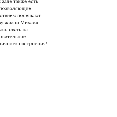
 зале также есть
 позволяющие
ьствием посещают
азу жизни Михаил
жаловать на
ровительное
личного настроения!