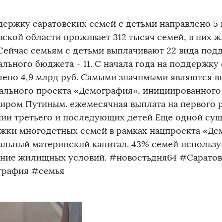
держку саратовских семей с детьми направлено 5
вской области проживает 312 тысяч семей, в них ж
 Сейчас семьям с детьми выплачивают 22 вида под
ального бюджета - 11. С начала года на поддержку
лено 4,9 млрд руб. Самыми значимыми являются в
ального проекта «Демография», инициированног
иром Путиным. ежемесячная выплата на первого р
ии третьего и последующих детей Еще одной су
жки многодетных семей в рамках нацпроекта «Де
альный материнский капитал. 43% семей использу
ние жилищных условий. #новостьдня64 #Саратов
рафия #семья