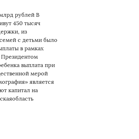
 млрд рублей В
ивут 450 тысяч
держки, из
 семей с детьми было
ыплаты в рамках
о Президентом
ебенка выплата при
щественной мерой
мография» является
ют капитал на
скаяобласть