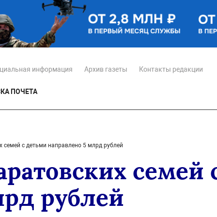
циальная информация
Архив газеты
Контакты редакции
КА ПОЧЕТА
х семей с детьми направлено 5 млрд рублей
аратовских семей 
лрд рублей