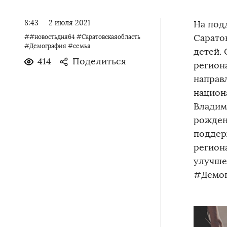
8:43
2 июля 2021
На под
Сарато
##новостьдня64 #Саратовскаяобласть
#Демография #семья
детей.
414
Поделиться
регион
направ
национ
Владим
рожден
поддер
регион
улучше
#Демог