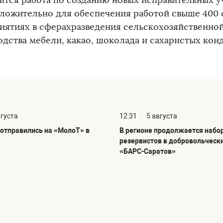
ится работа по созданию новых исправительных 
ложительно для обеспечения работой свыше 400
иятиях в сферахразведения сельскохозяйственной
одства мебели, какао, шоколада и сахаристых кон
вгуста
12:31
5 августа
отправились на «МолоТ» в
В регионе продолжается набо
резервистов в добровольческ
«БАРС-Саратов»