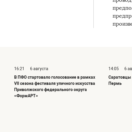
провод
предпо
предпр
произв
16:21
6 августа
14:05
6 а
В ПФО стартовало голосование в рамках
Саратовцы 
VII сезона фестиваля уличного искусства
Пермь
Приволжского федерального округа
«ФормАРТ»