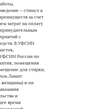
аботы,
ведение – стимул к
преимуществ за счет
ем затрат на оплату
к принудительным
приятий с
едств. В УФСИН
асток,
 УФСИН России по
жития, помещения
мещение для стирки,
улок.Лимит
4 женщины) и он
аказания
льства и
щее время