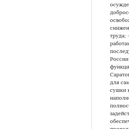
осужде
доброс
освобо
снижен
труда;
работа
послед
России
функци
Сарато
для са
сушки 
наполн
полнос
задейс
обеспе