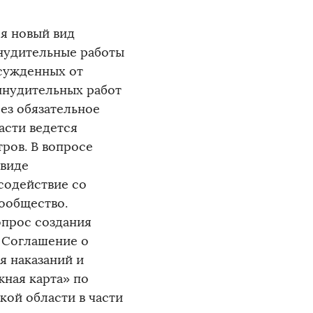
ся новый вид
инудительные работы
осужденных от
инудительных работ
ез обязательное
асти ведется
ров. В вопросе
 виде
содействие со
сообщество.
опрос создания
о Соглашение о
 наказаний и
ная карта» по
ой области в части