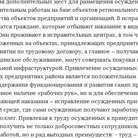
ия дополнительных мест для размещения осужден
ительным работам на базе объектов регионального
тва объектов предприятий и организаций. В испр
атся граждане, которые отбывают наказание в ви
 Они проживают в исправительных центрах, в том 
оженных на объектах, принадлежащих предприят
иятии по трудовому договору, а главное – получа
цинское обслуживание, могут совершать покупки 
ьной инфраструктурой. Привлечение осужденных 
х предприятиях района является положительным
ддержания функционирования и развития самих п
нное наличие «рабочих рук», но и для обеспечени
ляющей наказания – исправление осужденных при
й среде, где сами осужденные получают заработну
коллег. Привлекая к труду осужденных к принуди
получить не только добросовестных сотрудников
аботой, но и ряд выгодных преимуществ: - труд –