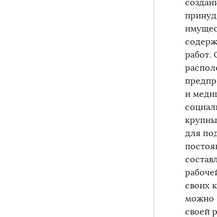
создан
принуд
имущес
содерж
работ.
распол
предпр
и меди
социал
крупны
для по
постоя
состав
рабоче
своих 
можно 
своей р