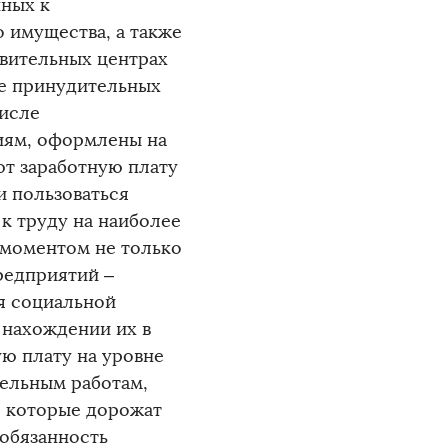
ных к
 имущества, а также
авительных центрах
де принудительных
числе
иям, оформлены на
ют заработную плату
и пользоваться
к труду на наиболее
 моментом не только
редприятий –
я социальной
 нахождении их в
ю плату на уровне
тельным работам,
, которые дорожат
 обязанность