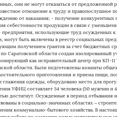
нных, они не могут отказаться от предложенной р
овестное отношение к труду и правопослушное по
ждению от наказания; - получение конкурентных 
ия себестоимости продукции в связи с уменьшени
 - предприятия, использующие труд осужденных 
м, могут быть включены в реестр социальных пред
ующим получением грантов за счет бюджетных ср
 по Саратовской области создан изолированный уч
онирующий как исправительный центр при КП-11
вской области. Были подготовлены комнаты обще
мостоятельного приготовления и приема пищи, по
и глажения одежды, оборудовано место для прог
ения УФИЦ составляет 54 человека (50 мужчин и 
тью достигнут. Осужденные в период отбывания н
твованы в социально-значимых областях – строите
чения коммунально-бытового хозяйства. В настоя