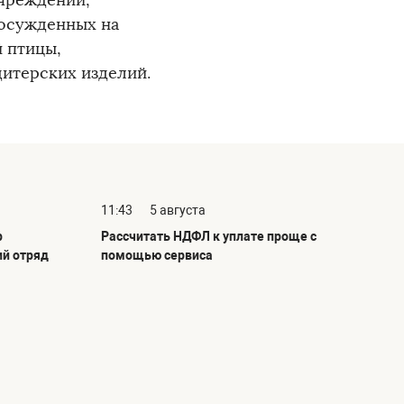
учреждений,
 осужденных на
 птицы,
дитерских изделий.
11:43
5 августа
р
Рассчитать НДФЛ к уплате проще с
ий отряд
помощью сервиса