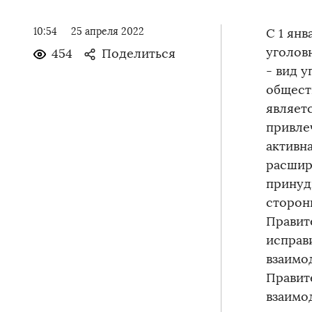
10:54
25 апреля 2022
С 1 ян
уголов
454
Поделиться
- вид 
общест
являет
привле
активн
расшир
принуд
сторон
Правит
исправ
взаимо
Правит
взаимо