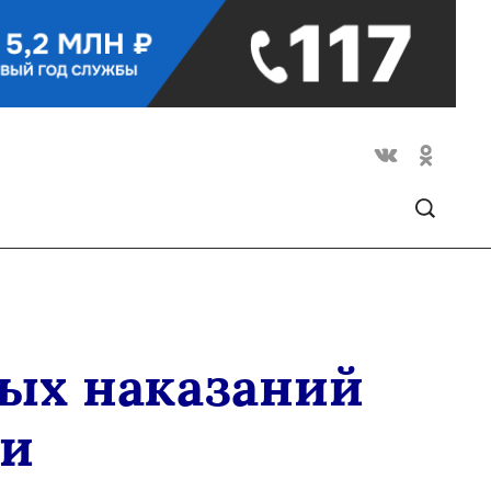
ых наказаний
ти