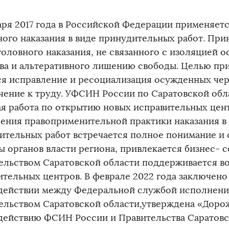
варя 2017 года в Российской Федерации применяет
ного наказания в виде принудительных работ. Пр
уголовного наказания, не связанного с изоляцией 
ва и альтеративного лишению свободы. Целью пр
ся исправление и ресоциализация осужденных чер
чение к труду. УФСИН России по Саратовской обл
ая работа по открытию новых исправительных цент
ения правоприменительной практики наказания в
ительных работ встречается полное понимание и 
ы органов власти региона, привлекается бизнес- 
ельством Саратовской области поддерживается в
ительных центров. В феврале 2022 года заключен
действии между Федеральной службой исполнения
ельством Саратовской области,утверждена «Дорож
действию ФСИН России и Правительства Саратовск