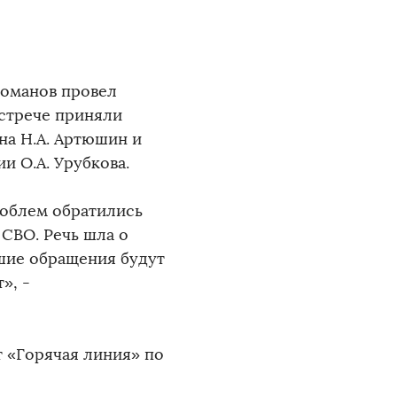
Романов провел
встрече приняли
на Н.А. Артюшин и
и О.А. Урубкова.
роблем обратились
СВО. Речь шла о
шие обращения будут
», -
 «Горячая линия» по