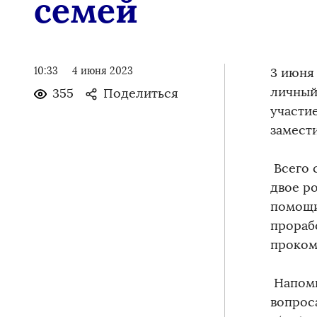
семей
10:33
4 июня 2023
3 июня
личный
355
Поделиться
участи
замести
Всего 
двое р
помощи
прорабо
проком
Напоми
вопрос