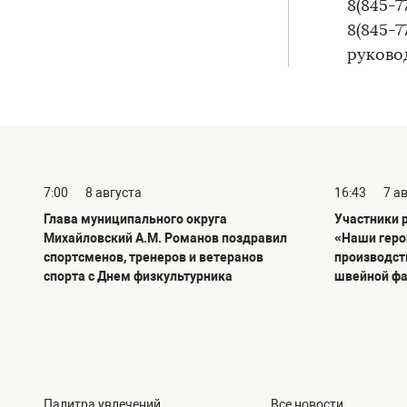
8(845-7
8(845-7
руковод
7:00
8 августа
16:43
7 а
Глава муниципального округа
Участники 
Михайловский А.М. Романов поздравил
«Наши геро
спортсменов, тренеров и ветеранов
производст
спорта с Днем физкультурника
швейной ф
Палитра увлечений
Все новости