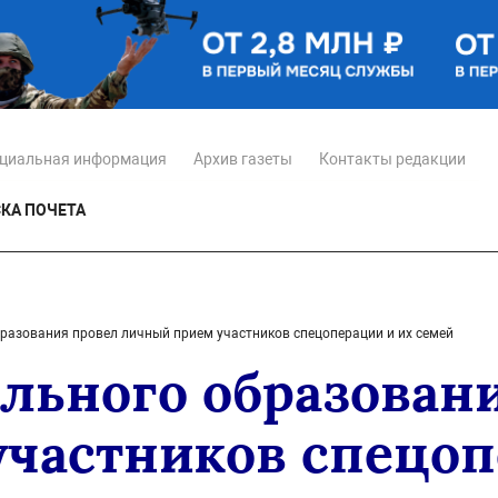
циальная информация
Архив газеты
Контакты редакции
КА ПОЧЕТА
разования провел личный прием участников спецоперации и их семей
льного образован
частников спецоп