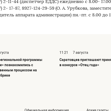
7) 2-11-44 (диспетчер ЕДДС) ежедневно с 8.00- 17.00
7) 2- 17-87, 8927-124-29-59 (О. А. Урубкова, заместит
итель аппарата администрации) пн.-пт. с 8.00 до 17
вгуста
11:21
7 августа
региональной программы
Саратовцев приглашают приня
и» познакомились с
в конкурсе «Отец года»
венным процессом на
абрике
Официальная информация
Архив газеты