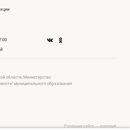
акции
7:00
ой
ой области; Министерство
овости" муниципального образования
Создание сайта — nopreset