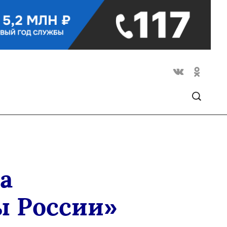
а
ы России»