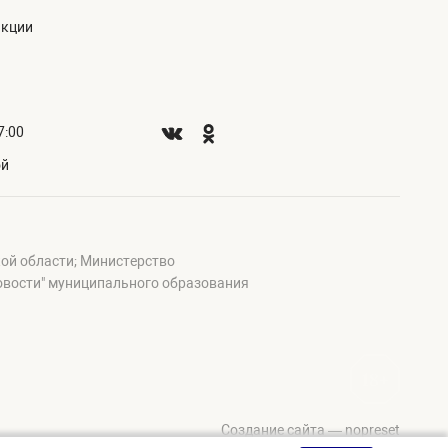
акции
7:00
ой
ой области; Министерство
овости" муниципального образования
Создание сайта — nopreset