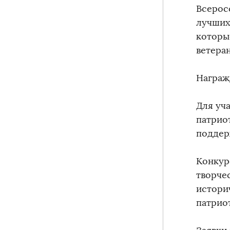
Всерос
лучших
которы
ветера
Награж
Для уч
патрио
поддер
Конкур
творче
истори
патрио