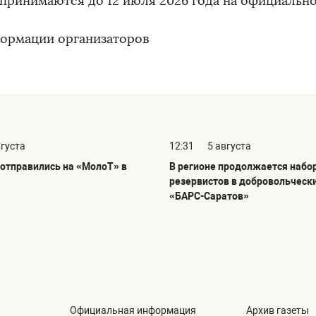
 принимаются до 12 июля 2026 года на официальн
ормации организаторов
вгуста
12:31
5 августа
отправились на «МолоТ» в
В регионе продолжается набо
резервистов в добровольческ
«БАРС-Саратов»
Официальная информация
Архив газеты