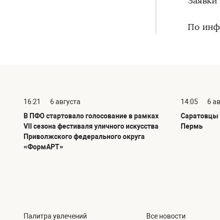
Заявки
По инф
16:21
6 августа
14:05
6 а
В ПФО стартовало голосование в рамках
Саратовцы 
VII сезона фестиваля уличного искусства
Пермь
Приволжского федерального округа
«ФормАРТ»
Палитра увлечений
Все новости